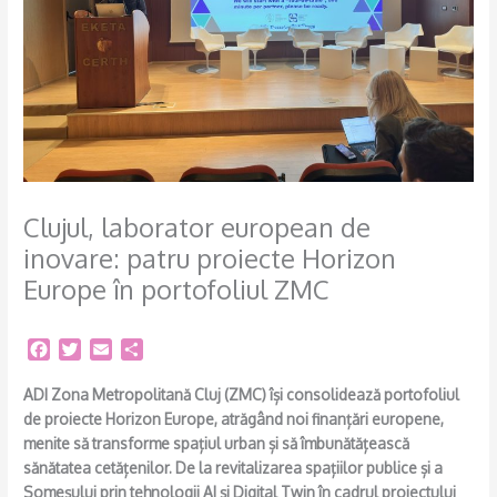
Clujul, laborator european de
inovare: patru proiecte Horizon
Europe în portofoliul ZMC
F
T
E
S
a
w
m
h
c
i
a
a
ADI Zona Metropolitană Cluj (ZMC) își consolidează portofoliul
e
t
i
r
de proiecte Horizon Europe, atrăgând noi finanțări europene,
b
t
l
e
menite să transforme spațiul urban și să îmbunătățească
o
e
sănătatea cetățenilor. De la revitalizarea spațiilor publice și a
o
r
Someșului prin tehnologii AI și Digital Twin în cadrul proiectului