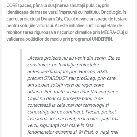
k
COREspaces, până la susținerea sănătății publice, prin
identificaea de trasee verzi, împreună cu Institutul Oncologic, în
cadrul proiectului DynamiCity, Clujul devine un spațiu de testare
pentru soluțiile viitorului. Aceste initiative sunt completate de
monitorizarea riguroasă a riscurilor climatice prin MECRA-Cluj și
validarea politicilor de mediu prin programul UNDERPIN.
„Aceste proiecte nu au venit din senin. Ele se
construiesc pe fundația proiectelor
anterioare finanțate prin Horizon 2020,
precum STARDUST sau proGIreg, prin care
am studiat soluții verzi de regenerare
urbană. Prin toate aceste finanțări europene,
Clujul nu doar că primește bani, ci se
conectează la cele mai noi tehnologii și
cunoștințe de pe continent. Fiecare proiect
înseamnă aer mai curat, mai multe spații mai
verzi, siguranță mai mare în fața
fenomenelor extreme și, în final, o viață mai