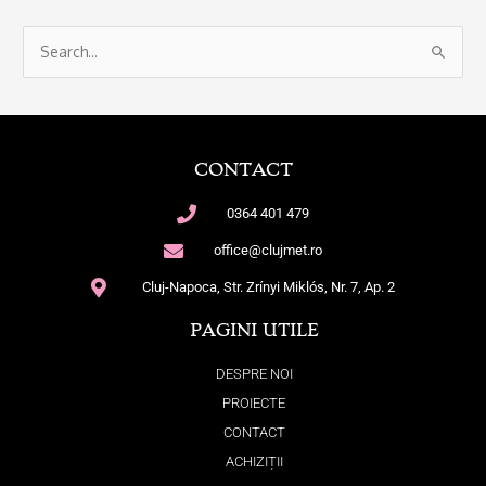
S
e
a
r
CONTACT
c
h
0364 401 479
f
office@clujmet.ro
o
Cluj-Napoca, Str. Zrínyi Miklós, Nr. 7, Ap. 2
r
:
PAGINI UTILE
DESPRE NOI
PROIECTE
CONTACT
ACHIZIȚII