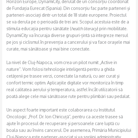
Horizon Europe, DynamiCity, derulat de un consorțiu coordonat
de Fundația Eurecat (Spania). Din consorțiu fac parte parteneri și
parteneri-asociați dintr-un total de 18 state europene. Proiectul
se va derula pe o perioadă de trei ani. Scopul acestuia este de a
stimula educația pentru sănătate (
health literacy
) prin mobilitate.
DynamiCity va încuraja diverse grupuri-țintă să integreze mersul
pe jos și ciclismul în prevenția a cancerului și va face orașele mai
curate, mai sănătoase și mai bine conectate.
La nivel de Cluj-Napoca, vom crea un pilot numit „Active in
nature”. Vom folosi tehnologie inteligentă pentru a ghida
cetățenii pe trasee verzi, conectate la natură, cu aer curat și
confort termic optim. Aplicațiile digitale vor monitoriza în timp
real calitatea aerului și temperatura, astfel încât utilizatorii să
poată alege cele mai sănătoase rute pentru plimbări sau pedalat.
Un aspect foarte important este colaborarea cu Institutul
Oncologic „Prof. Dr. Ion Chiricuță”, pentru ca aceste trasee să
ajute în procesul de recuperare și persoanele care luptă cu
boala sau au învins cancerul. De asemenea, Primăria Municipiului
Cluj-Napoca este partener-asociat și va sprijini administrativ