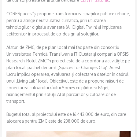
de consorțiu este centrul de cercetare
CERTH Salonic
.
CORESpaces își propune transformarea spațiilor publice urbane,
pentru a atinge neutralitatea climatică, prin utilizarea
tehnologiilor digitale avansate (AI, Digital Tw in) și implicarea
cetățenilor în procesul de co-design al soluțiilor.
Alături de ZMC, de pe plan local mai fac parte din consorțiu
Universitatea Tehnică, Transilvania IT Cluster și compania OPSIS
Research. Rolul ZMC în proiect este de a coordona activitățile pe
plan local, pachet denumit „Spaces for Changes Cluj”. Acest
lucru implică operarea, evaluarea și colectarea datelor în cadrul
unui „Living Lab” local. Obiectivul este de a propune măsuri de
conectarea culoarului râului Someș cu pădurea Făget,
managementul prin soluții AI al parcărilor și culoarelor de
transport.
Bugetul total al proiectului este de 16.443.000 de euro, din care
alocarea pentru ZMC este de 238.000 de euro.