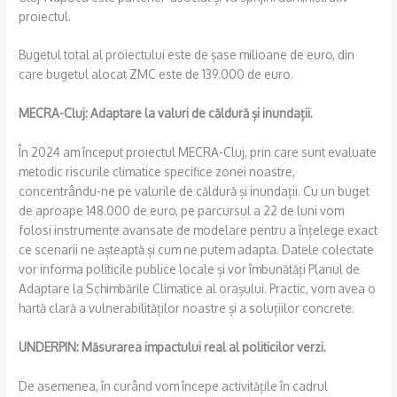
proiectul.
Bugetul total al proiectului este de șase milioane de euro, din
care bugetul alocat ZMC este de 139.000 de euro.
MECRA-Cluj: Adaptare la valuri de căldură și inundații.
În 2024 am început proiectul MECRA-Cluj, prin care sunt evaluate
metodic riscurile climatice specifice zonei noastre,
concentrându-ne pe valurile de căldură și inundații. Cu un buget
de aproape 148.000 de euro, pe parcursul a 22 de luni vom
folosi instrumente avansate de modelare pentru a înțelege exact
ce scenarii ne așteaptă și cum ne putem adapta. Datele colectate
vor informa politicile publice locale și vor îmbunătăți Planul de
Adaptare la Schimbările Climatice al orașului. Practic, vom avea o
hartă clară a vulnerabilităților noastre și a soluțiilor concrete.
UNDERPIN: Măsurarea impactului real al politicilor verzi.
De asemenea, în curând vom începe activitățile în cadrul