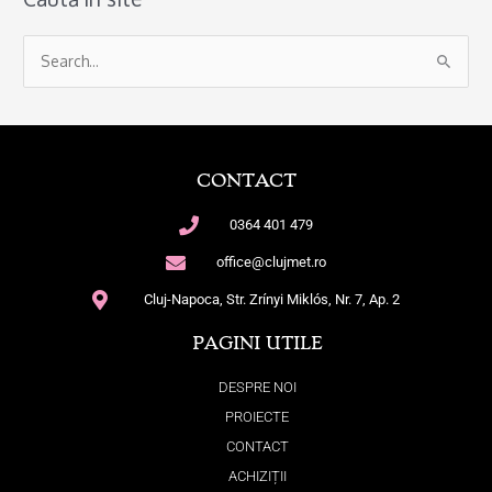
S
e
a
r
CONTACT
c
h
0364 401 479
f
office@clujmet.ro
o
Cluj-Napoca, Str. Zrínyi Miklós, Nr. 7, Ap. 2
r
:
PAGINI UTILE
DESPRE NOI
PROIECTE
CONTACT
ACHIZIȚII