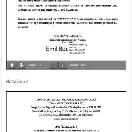
Page
1
/
1
Zoom
100%
Hotărârea 3