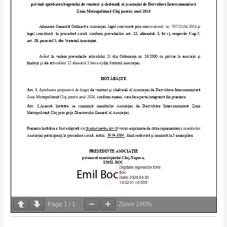
Page
1
/
1
Zoom
100%