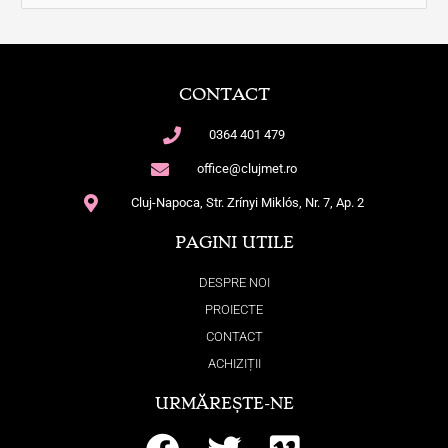
e
a
r
CONTACT
c
h
0364 401 479
f
office@clujmet.ro
o
Cluj-Napoca, Str. Zrínyi Miklós, Nr. 7, Ap. 2
r
:
PAGINI UTILE
DESPRE NOI
PROIECTE
CONTACT
ACHIZIȚII
URMĂREȘTE-NE