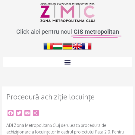
Skip
to
content
Click aici pentru noul
GIS metropolitan
Procedură achiziție locuințe
F
T
E
S
a
w
m
h
c
i
a
a
ADI Zona Metropolitană Cluj derulează procedura de
e
t
i
r
achiziționare a locuințelor în cadrul proiectului Pata 2.0. Pentru