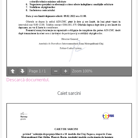
Page
1
/
1
Zoom
100%
Descarcă documentul.
Caiet sarcini