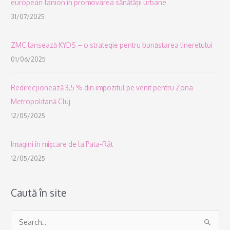
european fanion în promovarea sănătății urbane
31/07/2025
ZMC lansează KYDS – o strategie pentru bunăstarea tineretului
01/06/2025
Redirecţionează 3,5 % din impozitul pe venit pentru Zona
Metropolitană Cluj
12/05/2025
Imagini în mișcare de la Pata-Rât
12/05/2025
Caută în site
S