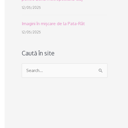
12/05/2025
Imagini în mișcare de la Pata-Rât
12/05/2025
Caută în site
S
e
a
r
c
h
f