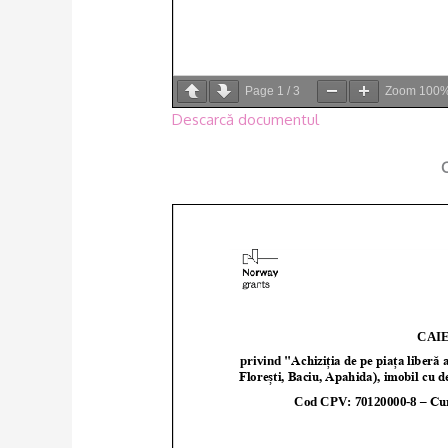
Page
1
/
3
Zoom
100
Descarcă documentul
C