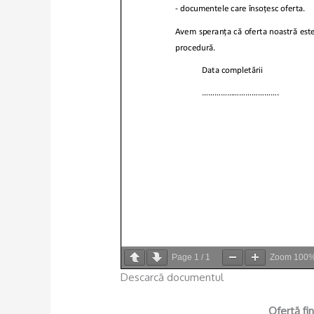
Page
1
/
1
Zoom
100
Descarcă documentul
Ofertă fi