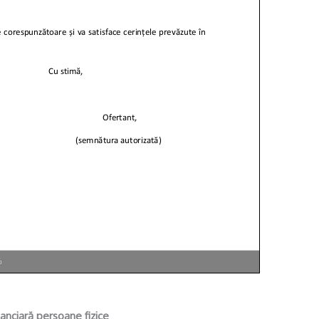
%
nanciară persoane fizice