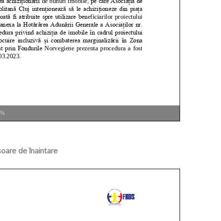
0%
soare de înaintare