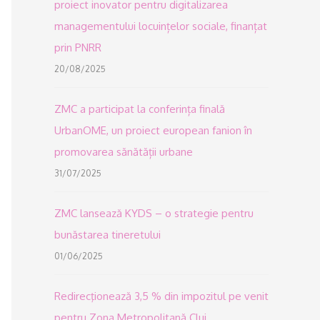
proiect inovator pentru digitalizarea
managementului locuințelor sociale, finanțat
prin PNRR
20/08/2025
ZMC a participat la conferința finală
UrbanOME, un proiect european fanion în
promovarea sănătății urbane
31/07/2025
ZMC lansează KYDS – o strategie pentru
bunăstarea tineretului
01/06/2025
Redirecţionează 3,5 % din impozitul pe venit
pentru Zona Metropolitană Cluj