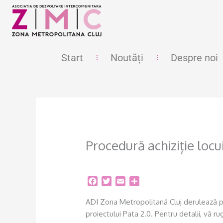
Skip
to
content
Start
Noutăți
Despre noi
Procedură achiziție locu
F
T
E
S
a
w
m
h
c
i
a
a
ADI Zona Metropolitană Cluj derulează pr
e
t
i
r
proiectului Pata 2.0. Pentru detalii, vă 
b
t
l
e