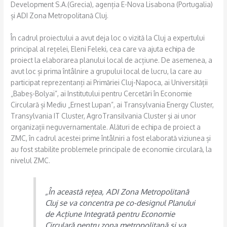
Development S.A.(Grecia), agenția E-Nova Lisabona (Portugalia)
și ADI Zona Metropolitană Cluj.
În cadrul proiectului a avut deja loc o vizită la Cluj a expertului
principal al rețelei, Eleni Feleki, cea care va ajuta echipa de
proiect la elaborarea planului local de acțiune. De asemenea, a
avut loc și prima întâlnire a grupului local de lucru, la care au
participat reprezentanți ai Primăriei Cluj-Napoca, ai Universității
„Babeș-Bolyai”, ai Institutului pentru Cercetări în Economie
Circulară și Mediu „Ernest Lupan”, ai Transylvania Energy Cluster,
Transylvania IT Cluster, AgroTransilvania Cluster și ai unor
organizații neguvernamentale. Alături de echipa de proiect a
ZMC, în cadrul acestei prime întâlniri a fost elaborată viziunea și
au fost stabilite problemele principale de economie circulară, la
nivelul ZMC.
„În această rețea, ADI Zona Metropolitană
Cluj se va concentra pe co-designul Planului
de Acțiune Integrată pentru Economie
Circulară pentru zona metropolitană și va