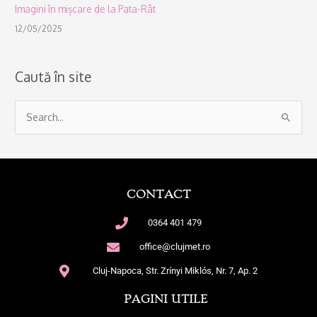
Imagini în mișcare de la Pata-Rât
12/05/2025
Caută în site
S
e
a
r
CONTACT
c
h
0364 401 479
f
office@clujmet.ro
o
Cluj-Napoca, Str. Zrínyi Miklós, Nr. 7, Ap. 2
r
:
PAGINI UTILE