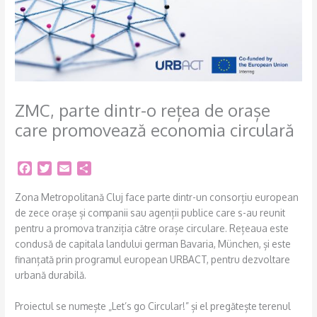
ZMC, parte dintr-o rețea de orașe
care promovează economia circulară
F
T
E
S
a
w
m
h
c
i
a
a
Zona Metropolitană Cluj face parte dintr-un consorțiu european
e
t
i
r
de zece orașe și companii sau agenții publice care s-au reunit
b
t
l
e
pentru a promova tranziția către orașe circulare. Rețeaua este
o
e
condusă de capitala landului german Bavaria, München, și este
o
r
finanțată prin programul european URBACT, pentru dezvoltare
k
urbană durabilă.
Proiectul se numește „Let’s go Circular!” și el pregătește terenul