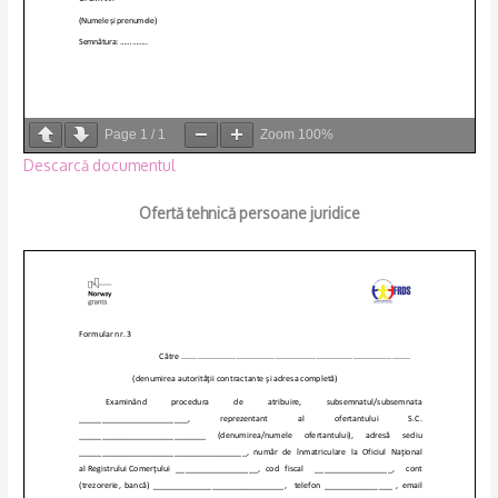
Page
1
/
1
Zoom
100%
Descarcă documentul
Ofertă tehnică persoane juridice