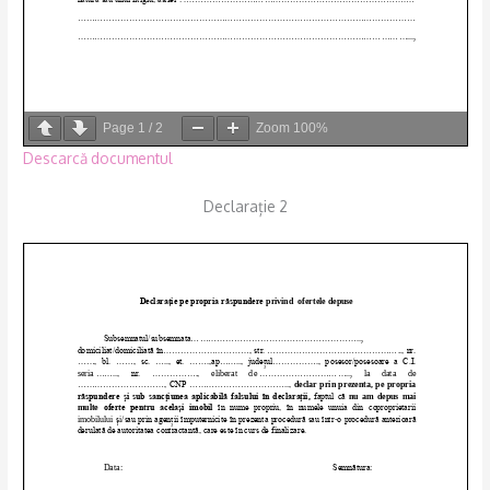
Page
1
/
2
Zoom
100%
Descarcă documentul
Declarație 2