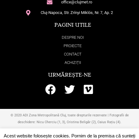
office@clujmet.ro
o
Cluj-Napoca, Str. Zrínyi Miklós, Nr. 7, Ap. 2
r
:
PAGINI UTILE
DESPRE NOI
PROIECTE
CONTACT
ACHIZIȚII
URMĂREȘTE-NE
F
T
V
a
w
i
c
i
m
© 2020 ADI Zona Metropolitană Cluj, toate drepturile rezervate | Fotografii de
e
t
e
deschidere: Nicu Cherciu (1, 3), Cristina Beligăr (2), Caius Rațiu (4).
b
t
o
Acest website folosește cookies. Pornim de la premisa că sunteți