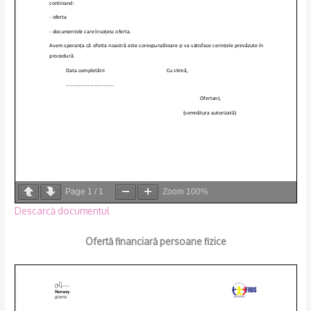
Page
1
/
1
Zoom
100%
Descarcă documentul
Ofertă financiară persoane fizice