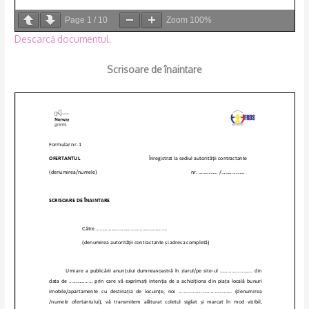
Page
1
/
10
Zoom
100%
Descarcă documentul
.
Scrisoare de înaintare