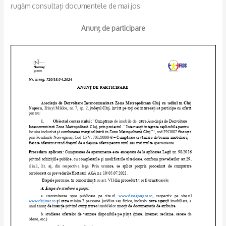
b
t
l
e
rugăm consultați documentele de mai jos:
o
e
o
r
Anunț de participare
k