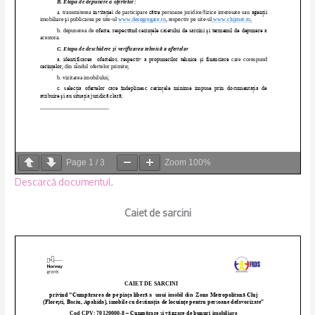
Page
1
/
3
Zoom
100%
Descarcă documentul
.
Caiet de sarcini