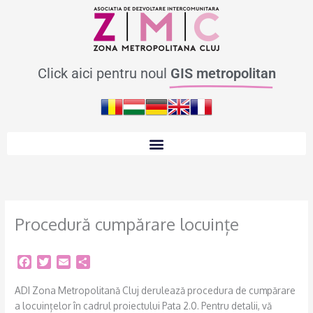
Skip
to
content
Click aici pentru noul
GIS metropolitan
Procedură cumpărare locuințe
F
T
E
S
a
w
m
h
c
i
a
a
ADI Zona Metropolitană Cluj derulează procedura de cumpărare
e
t
i
r
a locuințelor în cadrul proiectului Pata 2.0. Pentru detalii, vă