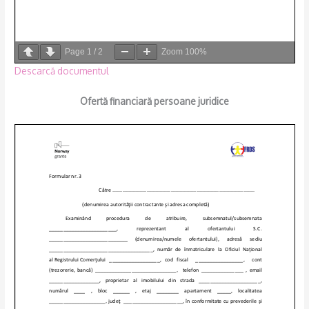
Page
1
/
2
Zoom
100%
Descarcă documentul
Ofertă financiară persoane juridice