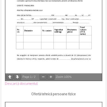
Page
1
/
2
Zoom
100%
Descarcă documentul
Ofertă tehnică persoane fizice