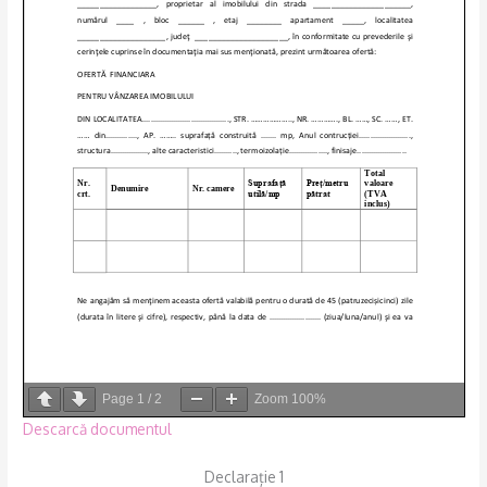
Page
1
/
2
Zoom
100%
Descarcă documentul
Declarație 1